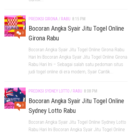
PREDIKSI GIRONA
/
RABU
8:15 PM
Bocoran Angka Syair Jitu Togel Online
0
Girona Rabu
Bocoran Angka Syair Jitu Togel Online Girona Rabu
Hari Ini Bocoran Angka Syair Jitu Togel Online Girona
Rabu Hari Ini – Sebagai salah satu pedoman situs
judi togel online di era modern, Syair Cantik...
PREDIKSI SYDNEY LOTTO
/
RABU
8:08 PM
Bocoran Angka Syair Jitu Togel Online
0
Sydney Lotto Rabu
Bocoran Angka Syair Jitu Togel Online Sydney Lotto
Rabu Hari Ini Bocoran Angka Syair Jitu Togel Online