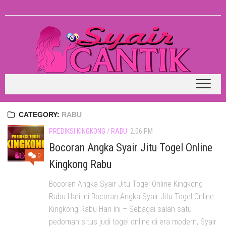
Skip
to
content
CATEGORY:
RABU
PREDIKSI KINGKONG
/
RABU
2:06 PM
Bocoran Angka Syair Jitu Togel Online
0
Kingkong Rabu
Bocoran Angka Syair Jitu Togel Online Kingkong
Rabu Hari Ini Bocoran Angka Syair Jitu Togel Online
Kingkong Rabu Hari Ini – Sebagai salah satu
pedoman situs judi togel online di era modern, Syair