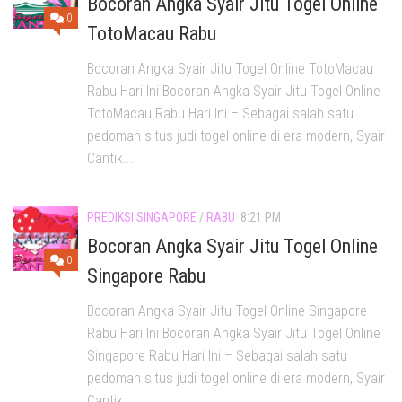
Bocoran Angka Syair Jitu Togel Online
0
TotoMacau Rabu
Bocoran Angka Syair Jitu Togel Online TotoMacau
Rabu Hari Ini Bocoran Angka Syair Jitu Togel Online
TotoMacau Rabu Hari Ini – Sebagai salah satu
pedoman situs judi togel online di era modern, Syair
Cantik...
PREDIKSI SINGAPORE
/
RABU
8:21 PM
Bocoran Angka Syair Jitu Togel Online
0
Singapore Rabu
Bocoran Angka Syair Jitu Togel Online Singapore
Rabu Hari Ini Bocoran Angka Syair Jitu Togel Online
Singapore Rabu Hari Ini – Sebagai salah satu
pedoman situs judi togel online di era modern, Syair
Cantik...