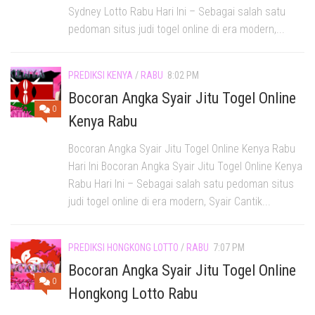
Sydney Lotto Rabu Hari Ini – Sebagai salah satu
pedoman situs judi togel online di era modern,...
PREDIKSI KENYA
/
RABU
8:02 PM
Bocoran Angka Syair Jitu Togel Online
0
Kenya Rabu
Bocoran Angka Syair Jitu Togel Online Kenya Rabu
Hari Ini Bocoran Angka Syair Jitu Togel Online Kenya
Rabu Hari Ini – Sebagai salah satu pedoman situs
judi togel online di era modern, Syair Cantik...
PREDIKSI HONGKONG LOTTO
/
RABU
7:07 PM
Bocoran Angka Syair Jitu Togel Online
0
Hongkong Lotto Rabu