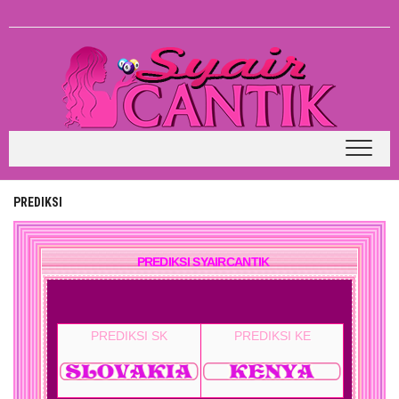
Skip
to
content
PREDIKSI
PREDIKSI SYAIRCANTIK
PREDIKSI SK
PREDIKSI KE