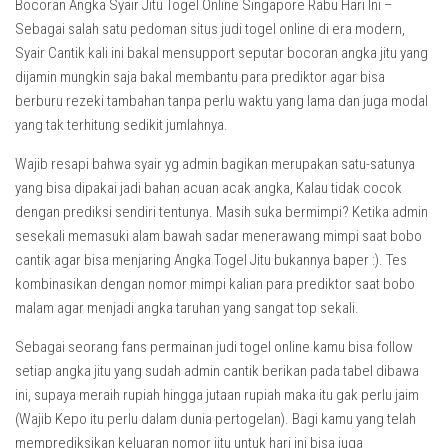
Bocoran Angka Syair Jitu Togel Online Singapore Rabu Hari Ini –
Sebagai salah satu pedoman situs judi togel online di era modern,
Syair Cantik kali ini bakal mensupport seputar bocoran angka jitu yang
dijamin mungkin saja bakal membantu para prediktor agar bisa
berburu rezeki tambahan tanpa perlu waktu yang lama dan juga modal
yang tak terhitung sedikit jumlahnya.
Wajib resapi bahwa syair yg admin bagikan merupakan satu-satunya
yang bisa dipakai jadi bahan acuan acak angka, Kalau tidak cocok
dengan prediksi sendiri tentunya. Masih suka bermimpi? Ketika admin
sesekali memasuki alam bawah sadar menerawang mimpi saat bobo
cantik agar bisa menjaring Angka Togel Jitu bukannya baper :). Tes
kombinasikan dengan nomor mimpi kalian para prediktor saat bobo
malam agar menjadi angka taruhan yang sangat top sekali.
Sebagai seorang fans permainan judi togel online kamu bisa follow
setiap angka jitu yang sudah admin cantik berikan pada tabel dibawa
ini, supaya meraih rupiah hingga jutaan rupiah maka itu gak perlu jaim
(Wajib Kepo itu perlu dalam dunia pertogelan). Bagi kamu yang telah
memprediksikan keluaran nomor jitu untuk hari ini bisa juga