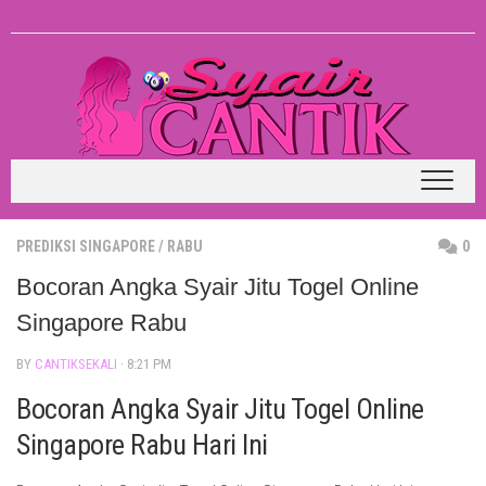
Skip
to
content
PREDIKSI SINGAPORE
/
RABU
0
Bocoran Angka Syair Jitu Togel Online
Singapore Rabu
BY
CANTIKSEKALI
· 8:21 PM
Bocoran Angka Syair Jitu Togel Online
Singapore Rabu Hari Ini