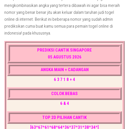
mengkombinasikan angka yang tertera dibawah ini agar bisa meraih
nomor yang benar benar jitu akan keluar dalam taruhan judi togel
online di internet. Berikut ini beberapa nomor yang sudah admin
prediksikan cuma buat kamu semua para pemain togel online di
indonesia! pada khususnya.
PREDIKSI CANTIK SINGAPORE
05 AGUSTUS 2026
ANGKA MAIN + CADANGAN
6 3 7 1 8 + 4
COLOK BEBAS
6 & 4
TOP 2D PILIHAN CANTIK
[63*67*61*68*64*36*37*31*38*34*]