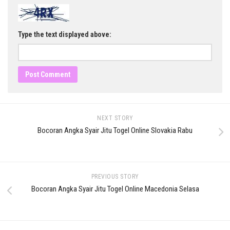
Type the text displayed above:
NEXT STORY
Bocoran Angka Syair Jitu Togel Online Slovakia Rabu
PREVIOUS STORY
Bocoran Angka Syair Jitu Togel Online Macedonia Selasa