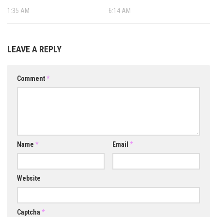
1:35 AM
6:14 AM
LEAVE A REPLY
Comment
*
Name
*
Email
*
Website
Captcha
*