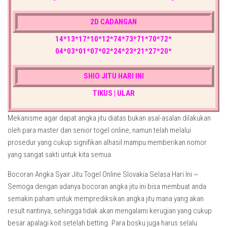
2D CADANGAN
14*13*17*10*12*74*73*71*70*72*
04*03*01*07*02*24*23*21*27*20*
SHIO JITU HARI INI
TIKUS | ULAR
Mekanisme agar dapat angka jitu diatas bukan asal-asalan dilakukan
oleh para master dan senior togel online, namun telah melalui
prosedur yang cukup signifikan alhasil mampu memberikan nomor
yang sangat sakti untuk kita semua.
Bocoran Angka Syair Jitu Togel Online Slovakia Selasa Hari Ini ~
Semoga dengan adanya bocoran angka jitu ini bisa membuat anda
semakin paham untuk memprediksikan angka jitu mana yang akan
result nantinya, sehingga tidak akan mengalami kerugian yang cukup
besar apalagi koit setelah betting. Para bosku juga harus selalu