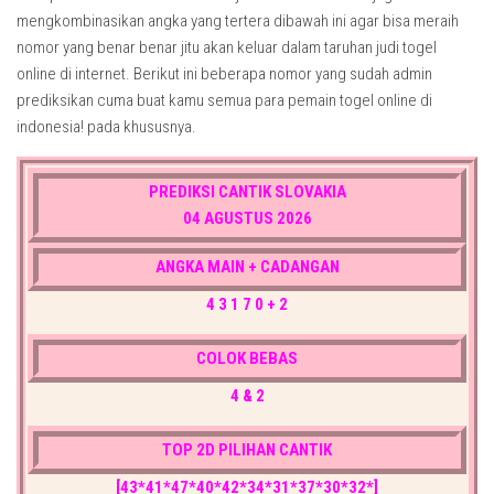
mengkombinasikan angka yang tertera dibawah ini agar bisa meraih
nomor yang benar benar jitu akan keluar dalam taruhan judi togel
online di internet. Berikut ini beberapa nomor yang sudah admin
prediksikan cuma buat kamu semua para pemain togel online di
indonesia! pada khususnya.
PREDIKSI CANTIK SLOVAKIA
04 AGUSTUS 2026
ANGKA MAIN + CADANGAN
4 3 1 7 0 + 2
COLOK BEBAS
4 & 2
TOP 2D PILIHAN CANTIK
[43*41*47*40*42*34*31*37*30*32*
]