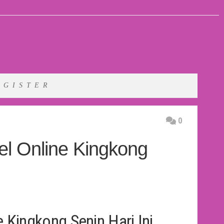
EGISTER
0
el Online Kingkong
 Kingkong Senin Hari Ini