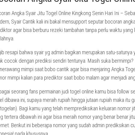
oran Angka Syair Jitu Togel Online Kingkong Senin Hari Ini – Sebag
ern, Syair Cantik kali ini bakal mensupport seputar bocoran angk
diktor agar bisa berburu rezeki tambahan tanpa perlu waktu yang l
lahnya.
ib resapi bahwa syair yg admin bagikan merupakan satu-satunya y
ak cocok dengan prediksi sendiri tentunya. Masih suka bermimpi
erawang mimpi saat bobo cantik agar bisa menjaring Angka Togel
or mimpi kalian para prediktor saat bobo malam agar menjadi ang
agai seorang fans permainan judi togel online kamu bisa follow se
el dibawa ini, supaya meraih rupiah hingga jutaan rupiah maka itu g
togelan). Bagi kamu yang telah memprediksikan keluaran nomor jit
g tertera dibawah ini agar bisa meraih nomor yang benar benar jitu 
ernet. Berikut ini beberapa nomor yang sudah admin prediksikan 
onesia! pada khususnya.