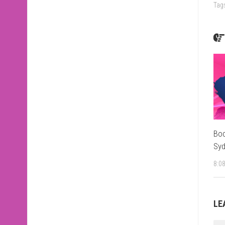
Tag
Boc
Syd
8:0
LE