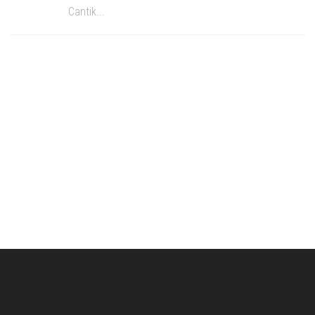
Cantik...