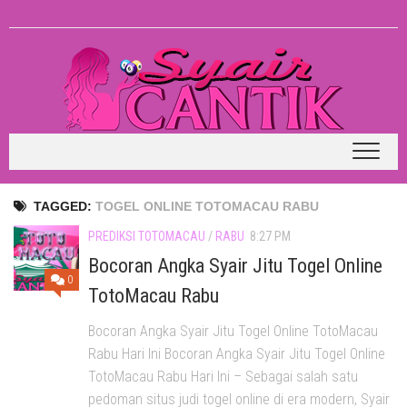
Skip
to
content
TAGGED:
TOGEL ONLINE TOTOMACAU RABU
PREDIKSI TOTOMACAU
/
RABU
8:27 PM
Bocoran Angka Syair Jitu Togel Online
0
TotoMacau Rabu
Bocoran Angka Syair Jitu Togel Online TotoMacau
Rabu Hari Ini Bocoran Angka Syair Jitu Togel Online
TotoMacau Rabu Hari Ini – Sebagai salah satu
pedoman situs judi togel online di era modern, Syair