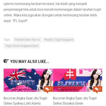
optimis memasang taruhan tersebut, hal itulah yang menjadi
penyemangat kita untuk bisa meraih kemenangan dalam taruhan togel
online. Maka kita juga akan disegani untuk memasang taruhan lebih
lanjut. TFL Guys!!!
Tags:
Prediksi Senin Hari Ini
Prediksi Togel Singapore
Togel Online Singapore Senin
YOU MAY ALSO LIKE...
0
0
Bocoran Angka Syair Jitu Togel
Bocoran Angka Syair Jitu Togel
Online Sydney Lotto Kamis
Online Slovakia Senin