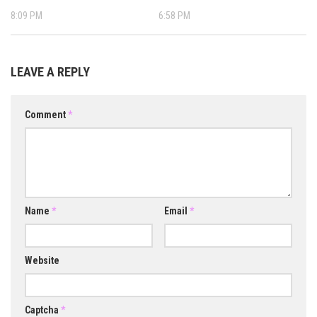
8:09 PM
6:58 PM
LEAVE A REPLY
Comment
*
Name
*
Email
*
Website
Captcha
*