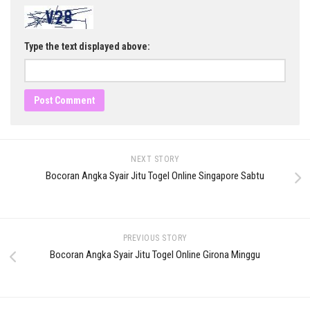
Type the text displayed above:
NEXT STORY
Bocoran Angka Syair Jitu Togel Online Singapore Sabtu
PREVIOUS STORY
Bocoran Angka Syair Jitu Togel Online Girona Minggu