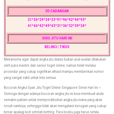
2D CADANGAN
21*26*29*24*23*91*96*92*94*93*
41*46*42*49*43*31*36*32*39*34*
SHIO JITU HARI INI
KELINCI | TIKUS
Mekanisme agar dapat angka jitu diatas bukan asal-asalan dilakukan
oleh para master dan senior togel online, namun telah melalui
prosedur yang cukup signifikan alhasil mampu memberikan nomor
yang sangat sakti untuk kita semua.
Bocoran Angka Syair Jitu Togel Online Singapore Senin Hari Ini ~
Semoga dengan adanya bocoran angka jitu ini bisa membuat anda
semakin paham untuk memprediksikan angka jitu mana yang akan
result nantinya, sehingga tidak akan mengalami kerugian yang cukup
besar apalagi koit setelah betting. Para bosku juga harus selalu