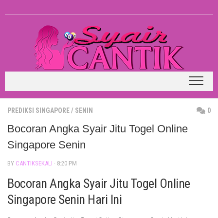
Skip
to
content
PREDIKSI SINGAPORE
/
SENIN
0
Bocoran Angka Syair Jitu Togel Online
Singapore Senin
BY
CANTIKSEKALI
· 8:20 PM
Bocoran Angka Syair Jitu Togel Online
Singapore Senin Hari Ini