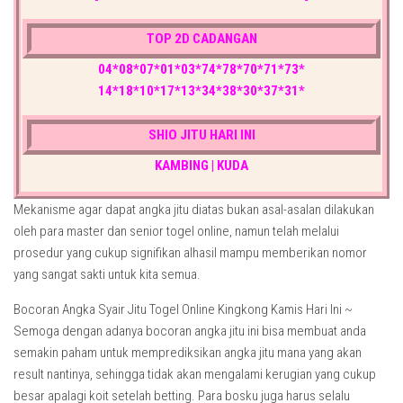
TOP 2D CADANGAN
04*08*07*01*03*74*78*70*71*73*
14*18*10*17*13*34*38*30*37*31*
SHIO JITU HARI INI
KAMBING | KUDA
Mekanisme agar dapat angka jitu diatas bukan asal-asalan dilakukan
oleh para master dan senior togel online, namun telah melalui
prosedur yang cukup signifikan alhasil mampu memberikan nomor
yang sangat sakti untuk kita semua.
Bocoran Angka Syair Jitu Togel Online Kingkong Kamis Hari Ini ~
Semoga dengan adanya bocoran angka jitu ini bisa membuat anda
semakin paham untuk memprediksikan angka jitu mana yang akan
result nantinya, sehingga tidak akan mengalami kerugian yang cukup
besar apalagi koit setelah betting. Para bosku juga harus selalu