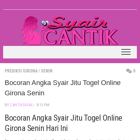
Skip
to
content
PREDIKSI GIRONA
/
SENIN
0
Bocoran Angka Syair Jitu Togel Online
Girona Senin
BY
CANTIKSEKALI
· 8:13 PM
Bocoran Angka Syair Jitu Togel Online
Girona Senin Hari Ini