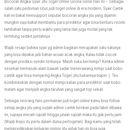
Bocoran Angka Syair Jitu Togel Online Girona Senin Hari Ini – Sebagai
salah satu pedoman situs judi togel online di era modern, Syair Cantik
kali ini bakal mensupport seputar bocoran angka jitu yang dijamin
mungkin saja bakal membantu para prediktor agar bisa berburu rezeki
tambahan tanpa perlu waktu yang lama dan juga modal yang tak
terhitung sedikit jumlahnya.
Wajib resapi bahwa syair yg admin bagikan merupakan satu-satunya
yang bisa dipakai jadi bahan acuan acak angka, Kalau tidak cocok
dengan prediksi sendiri tentunya. Masih suka bermimpi? Ketika admin
sesekali memasuki alam bawah sadar menerawang mimpi saat bobo
cantik agar bisa menjaring Angka Togel Jitu bukannya baper :). Tes
kombinasikan dengan nomor mimpi kalian para prediktor saat bobo
malam agar menjadi angka taruhan yang sangat top sekali.
Sebagai seorang fans permainan judi togel online kamu bisa follow
setiap angka jitu yang sudah admin cantik berikan pada tabel dibawa
ini, supaya meraih rupiah hingga jutaan rupiah maka itu gak perlu jaim
(Wajib Kepo itu perlu dalam dunia pertogelan). Bagi kamu yang telah
memprediksikan keluaran nomor jitu untuk hari ini bisa juga