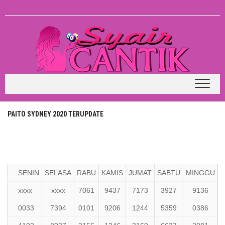
Skip
to
content
PAITO SYDNEY 2020 TERUPDATE
SENIN
SELASA
RABU
KAMIS
JUMAT
SABTU
MINGGU
xxxx
xxxx
7061
9437
7173
3927
9136
0033
7394
0101
9206
1244
5359
0386